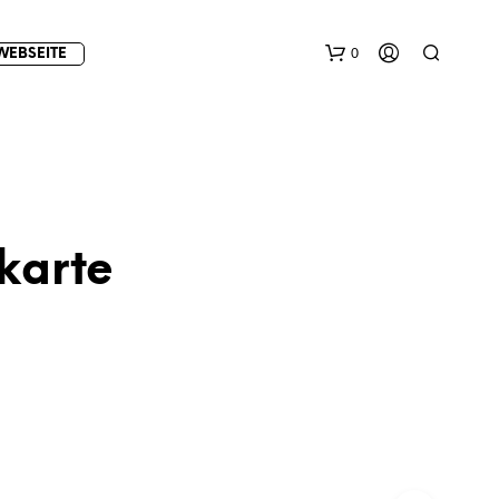
0
WEBSEITE
karte
E
S
B
E
F
I
N
D
E