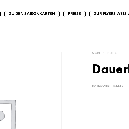
ZU DEN SAISONKARTEN
PREISE
ZUR FLYERS WELS 
START
/
TICKETS
Dauer
KATEGORIE:
TICKETS