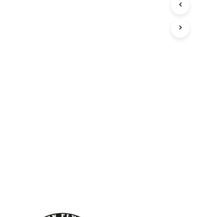
N
S
I
C
H
K
E
I
N
E
P
R
O
D
U
K
T
E
I
M
W
A
R
E