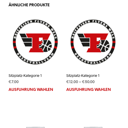
ÄHNLICHE PRODUKTE
Sitzplatz-Kategorie 1
Sitzplatz-Kategorie 1
Preisspanne:
€
7.00
€
12.00
–
€
50.00
€12.00
AUSFÜHRUNG WÄHLEN
Dieses
AUSFÜHRUNG WÄHLEN
Dies
bis
Produkt
Prod
€50.00
weist
weis
mehrere
mehr
Varianten
Vari
auf.
auf.
Die
Die