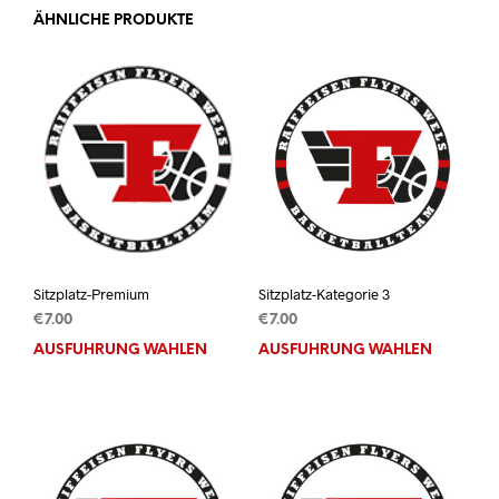
ÄHNLICHE PRODUKTE
Sitzplatz-Premium
Sitzplatz-Kategorie 3
€
7.00
€
7.00
AUSFÜHRUNG WÄHLEN
Dieses
AUSFÜHRUNG WÄHLEN
Dies
Produkt
Prod
weist
weis
mehrere
mehr
Varianten
Vari
auf.
auf.
Die
Die