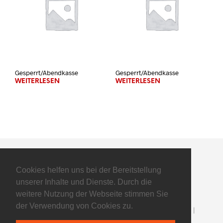
Gesperrt/Abendkasse
Gesperrt/Abendkasse
WEITERLESEN
WEITERLESEN
Cookies helfen uns bei der Bereitstellung
unserer Inhalte und Dienste. Durch die
weitere Nutzung der Webseite stimmen Sie
der Verwendung von Cookies zu.
©2025 Flyers Basketball GmbH - All Rights Reserved |
Impressum
|
Datenschutz
| powered by