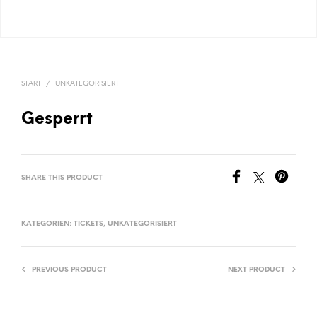
START
/
UNKATEGORISIERT
Gesperrt
SHARE THIS PRODUCT
KATEGORIEN:
TICKETS
,
UNKATEGORISIERT
PREVIOUS PRODUCT
NEXT PRODUCT