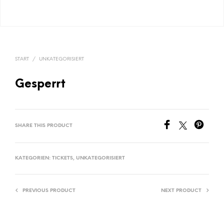
START
/
UNKATEGORISIERT
Gesperrt
SHARE THIS PRODUCT
KATEGORIEN:
TICKETS
,
UNKATEGORISIERT
PREVIOUS PRODUCT
NEXT PRODUCT