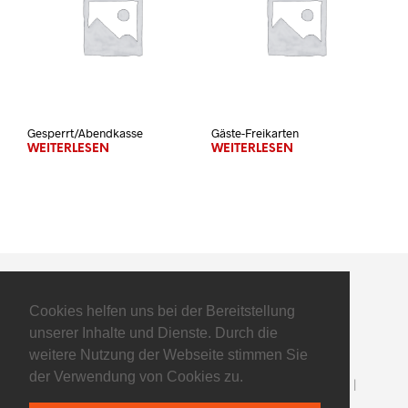
Gesperrt/Abendkasse
Gäste-Freikarten
WEITERLESEN
WEITERLESEN
Cookies helfen uns bei der Bereitstellung
unserer Inhalte und Dienste. Durch die
weitere Nutzung der Webseite stimmen Sie
der Verwendung von Cookies zu.
©2025 Flyers Basketball GmbH - All Rights Reserved |
Impressum
|
Datenschutz
| powered by