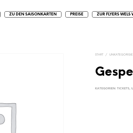
ZU DEN SAISONKARTEN
PREISE
ZUR FLYERS WELS 
START
/
UNKATEGORISIE
Gespe
KATEGORIEN:
TICKETS
,