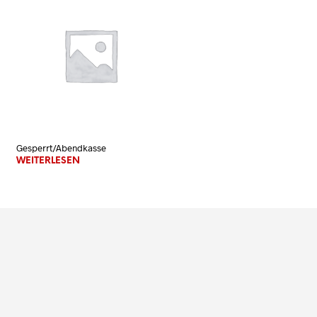
N
K
O
R
B
.
Gesperrt/Abendkasse
WEITERLESEN