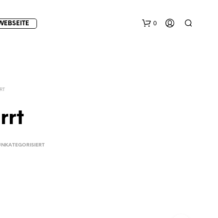
0
WEBSEITE
RT
rrt
E
UNKATEGORISIERT
S
B
E
F
I
N
D
E