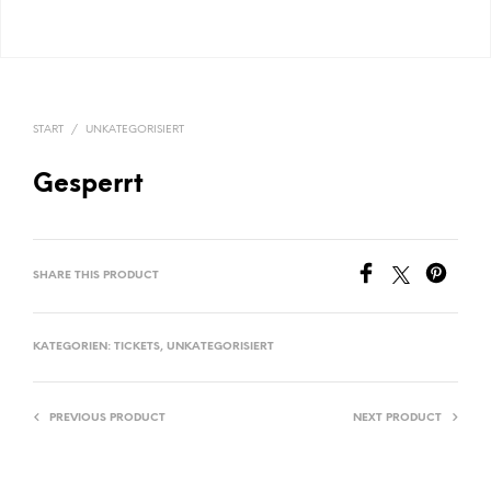
START
/
UNKATEGORISIERT
Gesperrt
SHARE THIS PRODUCT
KATEGORIEN:
TICKETS
,
UNKATEGORISIERT
PREVIOUS PRODUCT
NEXT PRODUCT