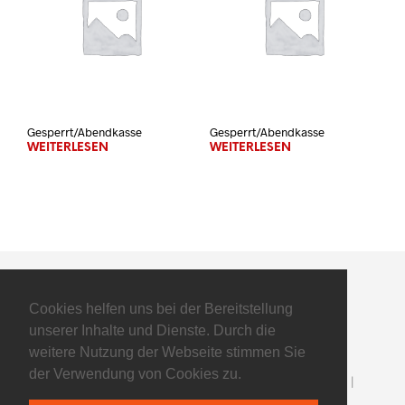
Gesperrt/Abendkasse
Gesperrt/Abendkasse
WEITERLESEN
WEITERLESEN
Cookies helfen uns bei der Bereitstellung
unserer Inhalte und Dienste. Durch die
weitere Nutzung der Webseite stimmen Sie
der Verwendung von Cookies zu.
©2025 Flyers Basketball GmbH - All Rights Reserved |
Impressum
|
Datenschutz
| powered by