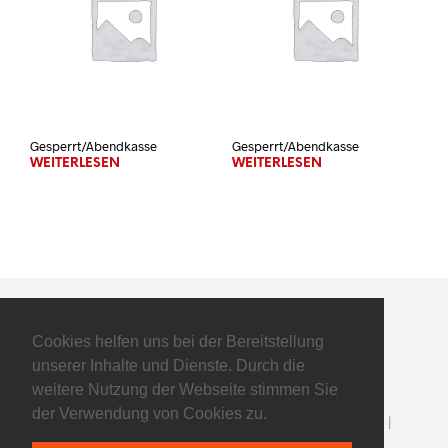
Gesperrt/Abendkasse
Gesperrt/Abendkasse
WEITERLESEN
WEITERLESEN
Cookies helfen uns bei der Bereitstellung
unserer Inhalte und Dienste. Durch die
weitere Nutzung der Webseite stimmen Sie
der Verwendung von Cookies zu.
©2025 Flyers Basketball GmbH - All Rights Reserved |
Impressum
|
Datenschutz
| powered by