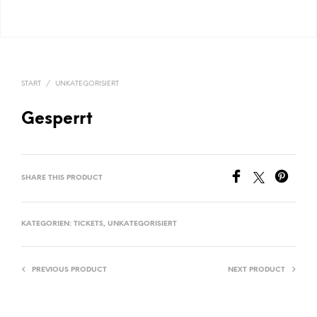
START
/
UNKATEGORISIERT
Gesperrt
SHARE THIS PRODUCT
KATEGORIEN:
TICKETS
,
UNKATEGORISIERT
PREVIOUS PRODUCT
NEXT PRODUCT