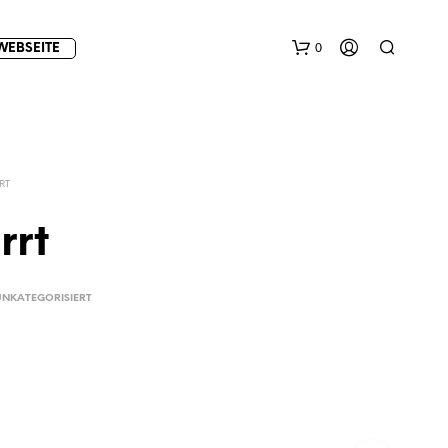
0
WEBSEITE
RT
rrt
E
UNKATEGORISIERT
S
B
E
F
I
N
D
E