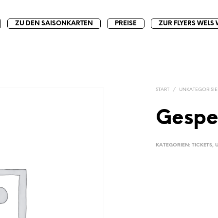
ZU DEN SAISONKARTEN
PREISE
ZUR FLYERS WELS 
START
/
UNKATEGORISIE
Gespe
KATEGORIEN:
TICKETS
,