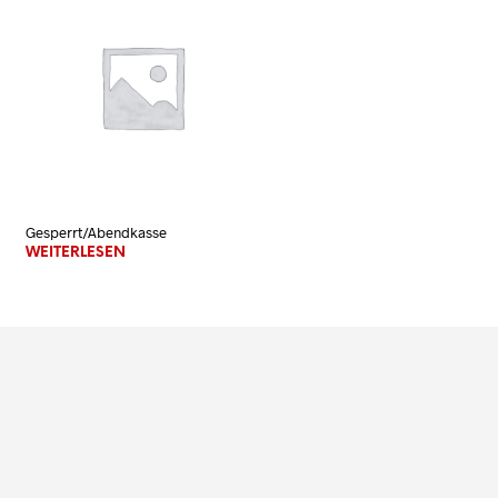
N
K
O
R
B
.
Gesperrt/Abendkasse
WEITERLESEN