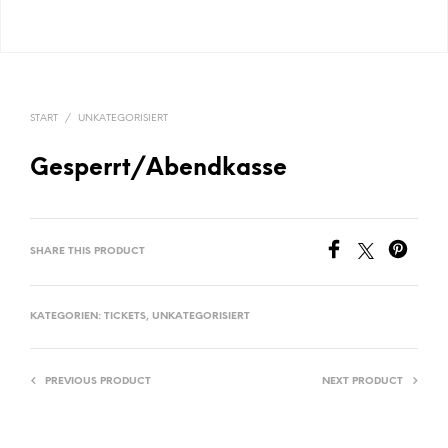
START
/
UNKATEGORISIERT
Gesperrt/Abendkasse
SHARE THIS PRODUCT
KATEGORIEN:
TICKETS
,
UNKATEGORISIERT
PREVIOUS PRODUCT
NEXT PRODUCT