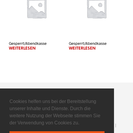
Gesperrt/Abendkasse
Gesperrt/Abendkasse
WEITERLESEN
WEITERLESEN
Cookies helfen uns bei der Bereitstellung
unserer Inhalte und Dienste. Durch die
weitere Nutzung der Webseite stimmen Sie
der Verwendung von Cookies zu.
©2025 Flyers Basketball GmbH - All Rights Reserved |
Impressum
|
Datenschutz
| powered by