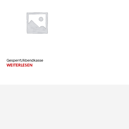
N
K
O
R
B
.
Gesperrt/Abendkasse
WEITERLESEN