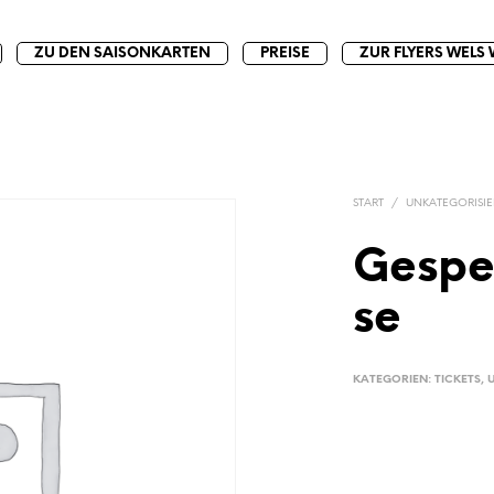
ZU DEN SAISONKARTEN
PREISE
ZUR FLYERS WELS 
START
/
UNKATEGORISIE
Gespe
se
KATEGORIEN:
TICKETS
,