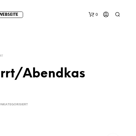
0
WEBSEITE
RT
rrt/Abendkas
E
S
B
E
UNKATEGORISIERT
F
I
N
D
E