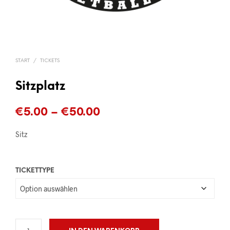
START
/
TICKETS
Sitzplatz
Preisspanne:
€
5.00
–
€
50.00
€5.00
Sitz
bis
€50.00
TICKETTYPE