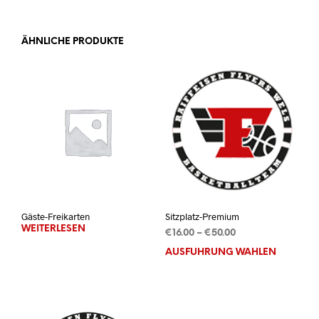
ÄHNLICHE PRODUKTE
Gäste-Freikarten
Sitzplatz-Premium
WEITERLESEN
Preisspanne:
€
16.00
–
€
50.00
€16.00
AUSFÜHRUNG WÄHLEN
Dies
bis
Prod
€50.00
weis
mehr
Vari