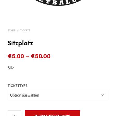
START
/
TICKETS
Sitzplatz
Preisspanne:
€
5.00
–
€
50.00
€5.00
Sitz
bis
€50.00
TICKETTYPE