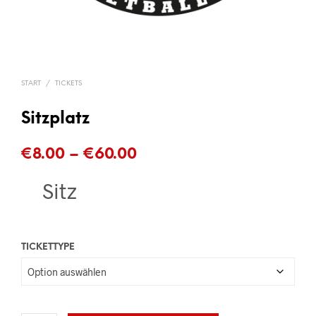
START
/
TICKETS
Sitzplatz
Preisspanne:
€
8.00
–
€
60.00
€8.00
Sitz
bis
€60.00
TICKETTYPE