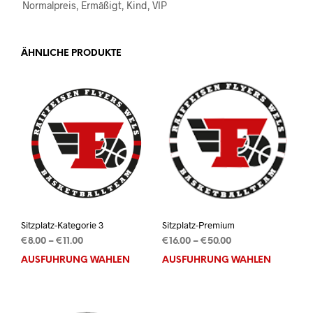
Normalpreis, Ermäßigt, Kind, VIP
ÄHNLICHE PRODUKTE
Sitzplatz-Kategorie 3
Sitzplatz-Premium
Preisspanne:
Preisspanne:
€
8.00
–
€
11.00
€
16.00
–
€
50.00
€8.00
€16.00
AUSFÜHRUNG WÄHLEN
Dieses
AUSFÜHRUNG WÄHLEN
Dies
bis
bis
Produkt
Prod
€11.00
€50.00
weist
weis
mehrere
mehr