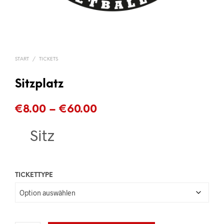
START
/
TICKETS
Sitzplatz
Preisspanne:
€
8.00
–
€
60.00
€8.00
Sitz
bis
€60.00
TICKETTYPE