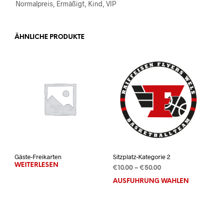
Normalpreis, Ermäßigt, Kind, VIP
ÄHNLICHE PRODUKTE
Gäste-Freikarten
Sitzplatz-Kategorie 2
WEITERLESEN
Preisspanne:
€
10.00
–
€
50.00
€10.00
AUSFÜHRUNG WÄHLEN
Dies
bis
Prod
€50.00
weis
mehr