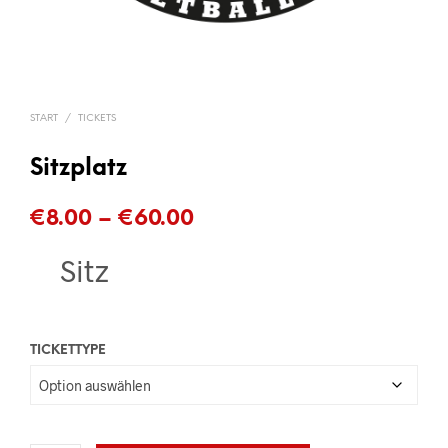
START
/
TICKETS
Sitzplatz
Preisspanne:
€
8.00
–
€
60.00
€8.00
Sitz
bis
€60.00
TICKETTYPE