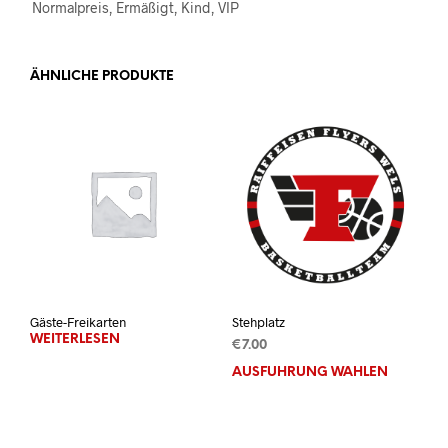
Normalpreis, Ermäßigt, Kind, VIP
ÄHNLICHE PRODUKTE
Gäste-Freikarten
Stehplatz
WEITERLESEN
€
7.00
AUSFÜHRUNG WÄHLEN
Dies
Prod
weis
mehr