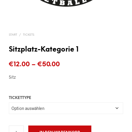
START
/
TICKETS
Sitzplatz-Kategorie 1
Preisspanne:
€
12.00
–
€
50.00
€12.00
Sitz
bis
€50.00
TICKETTYPE