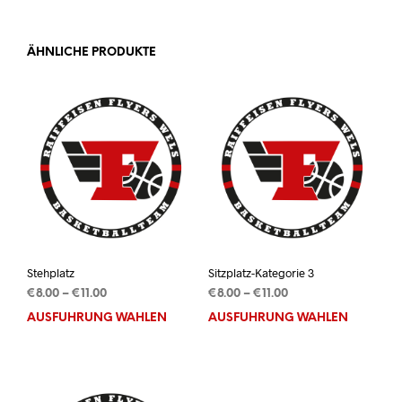
ÄHNLICHE PRODUKTE
Stehplatz
Sitzplatz-Kategorie 3
Preisspanne:
Preisspanne:
€
8.00
–
€
11.00
€
8.00
–
€
11.00
€8.00
€8.00
AUSFÜHRUNG WÄHLEN
Dieses
AUSFÜHRUNG WÄHLEN
Dies
bis
bis
Produkt
Prod
€11.00
€11.00
weist
weis
mehrere
mehr
Varianten
Vari