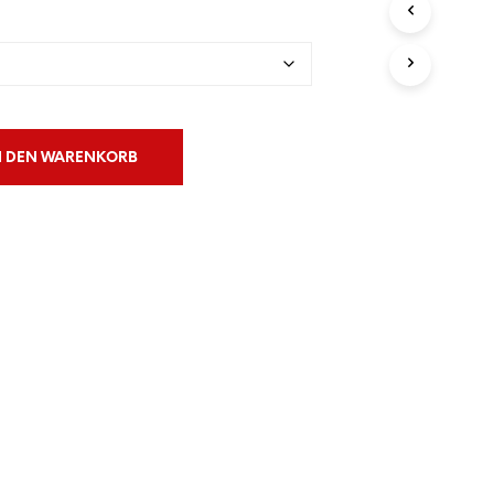
€50.00
N
S
I
C
H
K
E
I
N DEN WARENKORB
N
E
P
R
O
D
U
K
T
E
I
M
W
A
R
E