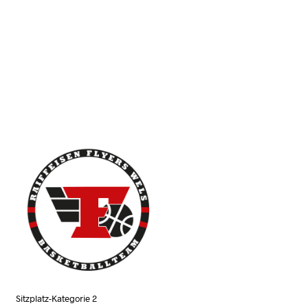
N
K
O
R
B
.
Sitzplatz-Kategorie 2