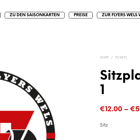
ZU DEN SAISONKARTEN
PREISE
ZUR FLYERS WELS 
START
/
TICKETS
Sitzpl
1
€
12.00
–
€
5
Sitz