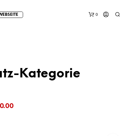
0
WEBSEITE
atz-Kategorie
E
S
B
Preisspanne:
E
0.00
F
€12.00
I
N
bis
D
E