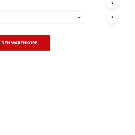
€50.00
N
S
I
C
H
K
E
I
N DEN WARENKORB
N
E
P
R
O
D
U
K
T
E
I
M
W
A
R
E