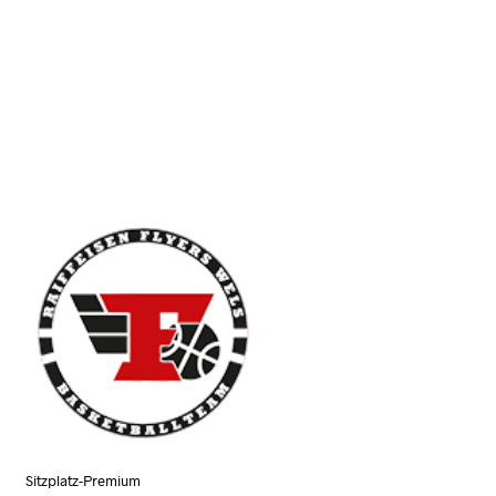
N
K
O
R
B
.
Sitzplatz-Premium