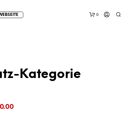
0
WEBSEITE
atz-Kategorie
E
S
B
Preisspanne:
E
0.00
F
€12.00
I
N
bis
D
E