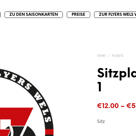
ZU DEN SAISONKARTEN
PREISE
ZUR FLYERS WELS 
START
/
TICKETS
Sitzpl
1
€
12.00
–
€
5
Sitz