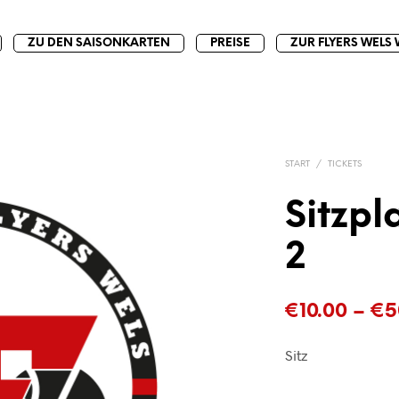
ZU DEN SAISONKARTEN
PREISE
ZUR FLYERS WELS 
START
/
TICKETS
Sitzpl
2
€
10.00
–
€
5
Sitz