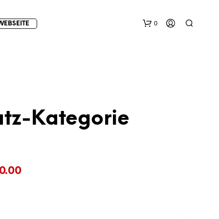
0
WEBSEITE
atz-Kategorie
E
S
B
Preisspanne:
E
0.00
F
€10.00
I
N
bis
D
E