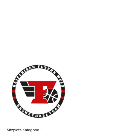
N
K
O
R
B
.
Sitzplatz-Kategorie 1