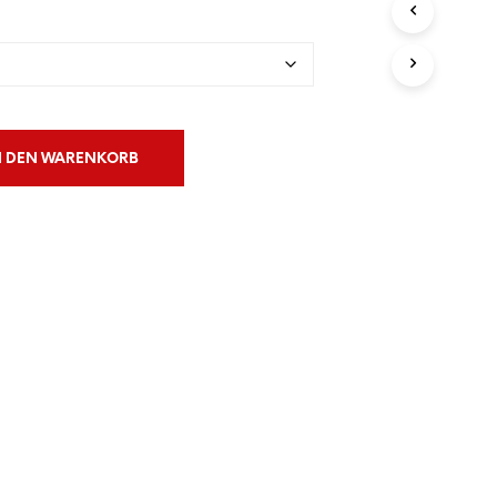
€50.00
N
S
I
C
H
K
E
I
N DEN WARENKORB
N
E
P
R
O
D
U
K
T
E
I
M
W
A
R
E