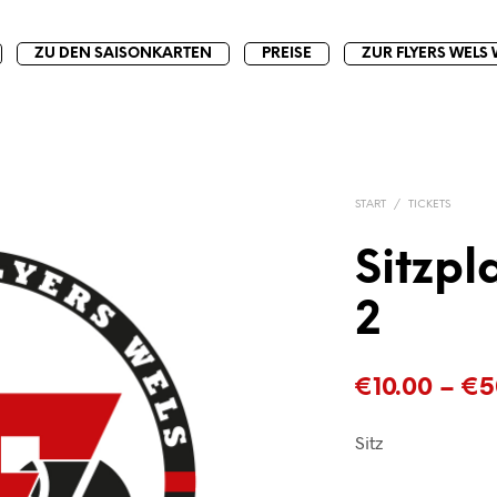
ZU DEN SAISONKARTEN
PREISE
ZUR FLYERS WELS 
START
/
TICKETS
Sitzpl
2
€
10.00
–
€
5
Sitz