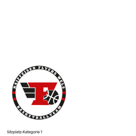
N
K
O
R
B
.
Sitzplatz-Kategorie 1