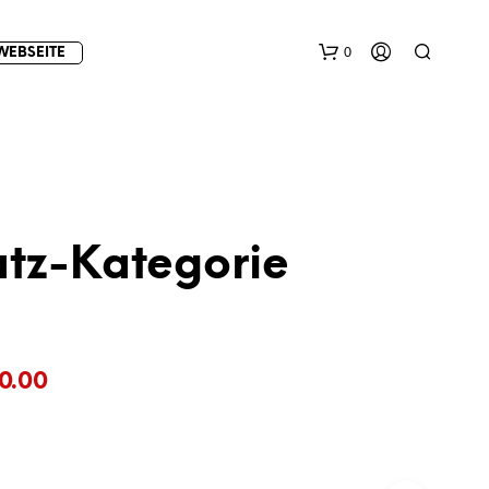
0
WEBSEITE
atz-Kategorie
E
S
B
Preisspanne:
E
0.00
F
€10.00
I
N
bis
D
E