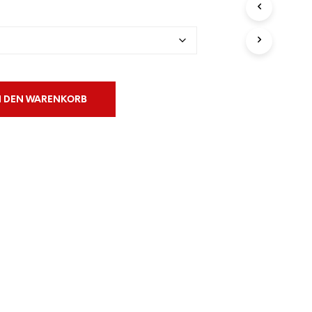
€50.00
N
S
I
C
H
K
E
I
N DEN WARENKORB
N
E
P
R
O
D
U
K
T
E
I
M
W
A
R
E