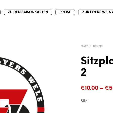
ZU DEN SAISONKARTEN
PREISE
ZUR FLYERS WELS 
START
/
TICKETS
Sitzpl
2
€
10.00
–
€
5
Sitz