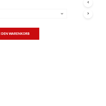
€50.00
N
S
I
C
H
K
E
I
N DEN WARENKORB
N
E
P
R
O
D
U
K
T
E
I
M
W
A
R
E