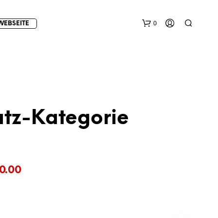
0
WEBSEITE
atz-Kategorie
E
S
B
Preisspanne:
E
0.00
F
€10.00
I
N
bis
D
E