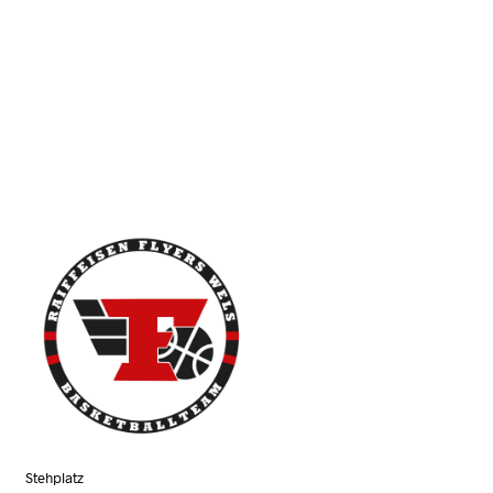
N
K
O
R
B
.
Stehplatz