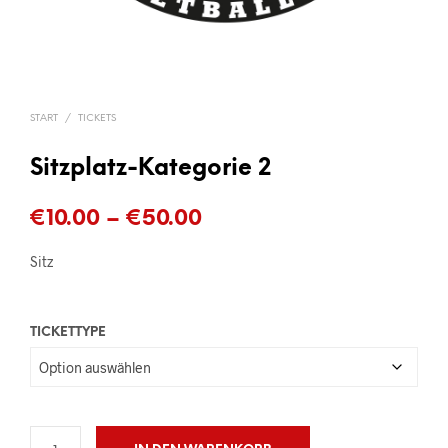
START
/
TICKETS
Sitzplatz-Kategorie 2
Preisspanne:
€
10.00
–
€
50.00
€10.00
Sitz
bis
€50.00
TICKETTYPE