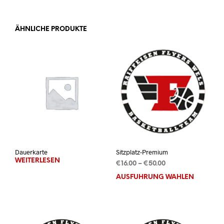
ÄHNLICHE PRODUKTE
Dauerkarte
Sitzplatz-Premium
WEITERLESEN
Preisspanne:
€
16.00
–
€
50.00
€16.00
AUSFÜHRUNG WÄHLEN
Dies
bis
Prod
€50.00
weis
mehr
Vari