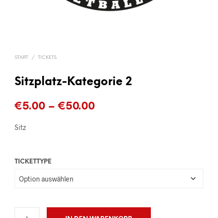
START
/
TICKETS
Sitzplatz-Kategorie 2
Preisspanne:
€
5.00
–
€
50.00
€5.00
Sitz
bis
€50.00
TICKETTYPE