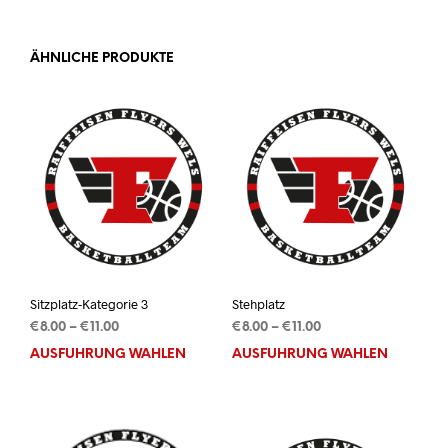
ÄHNLICHE PRODUKTE
Sitzplatz-Kategorie 3
Stehplatz
Preisspanne:
Preisspanne:
€
8.00
–
€
11.00
€
8.00
–
€
11.00
€8.00
€8.00
AUSFÜHRUNG WÄHLEN
Dieses
AUSFÜHRUNG WÄHLEN
Dies
bis
bis
Produkt
Prod
€11.00
€11.00
weist
weis
mehrere
mehr
Varianten
Vari