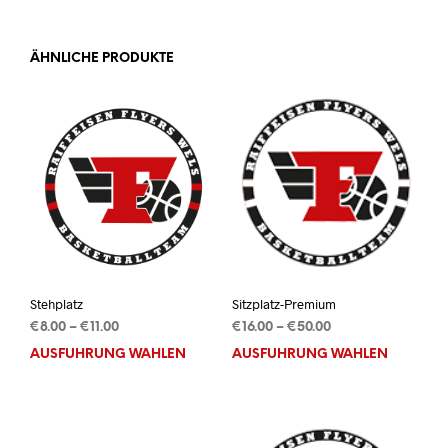
ÄHNLICHE PRODUKTE
Stehplatz
Sitzplatz-Premium
Preisspanne:
Preisspanne:
€
8.00
–
€
11.00
€
16.00
–
€
50.00
€8.00
€16.00
AUSFÜHRUNG WÄHLEN
Dieses
AUSFÜHRUNG WÄHLEN
Dies
bis
bis
Produkt
Prod
€11.00
€50.00
weist
weis
mehrere
mehr
Varianten
Vari