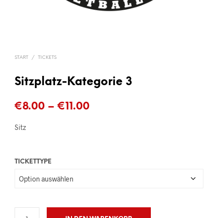
START
/
TICKETS
Sitzplatz-Kategorie 3
Preisspanne:
€
8.00
–
€
11.00
€8.00
Sitz
bis
€11.00
TICKETTYPE