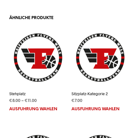
ÄHNLICHE PRODUKTE
Stehplatz
Sitzplatz-Kategorie 2
Preisspanne:
€
8.00
–
€
11.00
€
7.00
€8.00
AUSFÜHRUNG WÄHLEN
Dieses
AUSFÜHRUNG WÄHLEN
Dies
bis
Produkt
Prod
€11.00
weist
weis
mehrere
mehr
Varianten
Vari