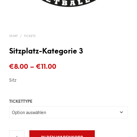
START
/
TICKETS
Sitzplatz-Kategorie 3
Preisspanne:
€
8.00
–
€
11.00
€8.00
Sitz
bis
€11.00
TICKETTYPE