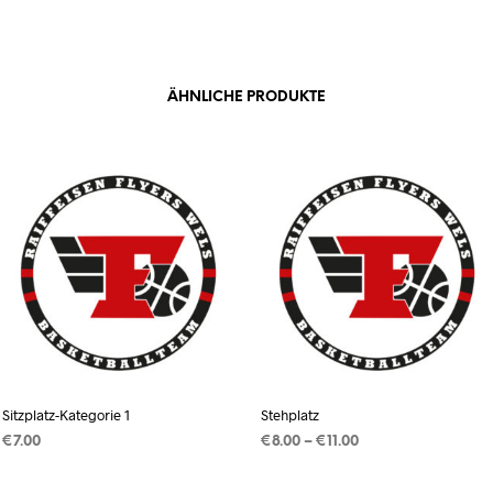
ÄHNLICHE PRODUKTE
Sitzplatz-Kategorie 1
Stehplatz
Preisspanne:
€
7.00
€
8.00
–
€
11.00
€8.00
AUSFÜHRUNG WÄHLEN
Dieses
AUSFÜHRUNG WÄHLEN
Dieses
bis