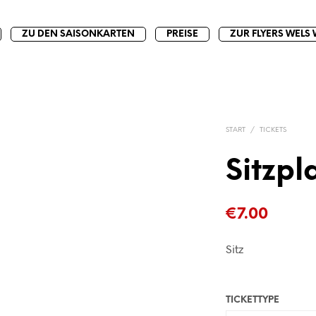
ZU DEN SAISONKARTEN
PREISE
ZUR FLYERS WELS 
START
/
TICKETS
Sitzp
€
7.00
Sitz
TICKETTYPE