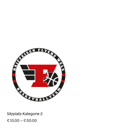
N
K
O
R
B
.
Sitzplatz-Kategorie 2
Preisspanne:
€
10.00
–
€
50.00
€10.00
AUSFÜHRUNG WÄHLEN
Dieses
bis