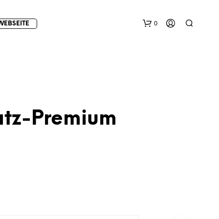
0
WEBSEITE
latz-Premium
E
S
B
E
F
I
N
D
E