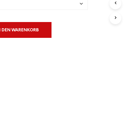
N
S
I
C
H
N DEN WARENKORB
K
E
I
N
E
P
R
O
D
U
K
T
E
I
M
W
A
R
E