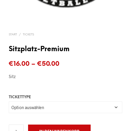
START
/
TICKETS
Sitzplatz-Premium
Preisspanne:
€
16.00
–
€
50.00
€16.00
Sitz
bis
€50.00
TICKETTYPE