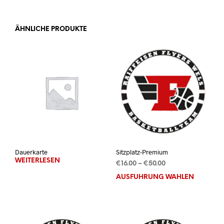
ÄHNLICHE PRODUKTE
Dauerkarte
Sitzplatz-Premium
WEITERLESEN
Preisspanne:
€
16.00
–
€
50.00
€16.00
AUSFÜHRUNG WÄHLEN
Dies
bis
Prod
€50.00
weis
mehr
Vari