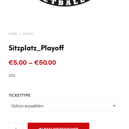
START
/
TICKETS
Sitzplatz_Playoff
Preisspanne:
€
5.00
–
€
50.00
€5.00
Sitz
bis
€50.00
TICKETTYPE