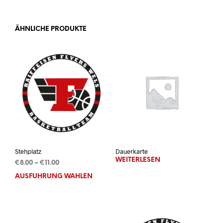
ÄHNLICHE PRODUKTE
Stehplatz
Dauerkarte
WEITERLESEN
Preisspanne:
€
8.00
–
€
11.00
€8.00
AUSFÜHRUNG WÄHLEN
Dieses
bis
Produkt
€11.00
weist
mehrere
Varianten