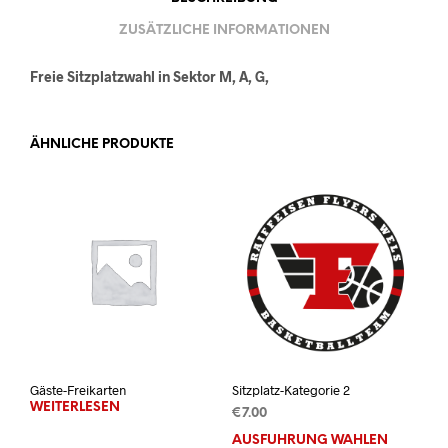
ZUSÄTZLICHE INFORMATIONEN
Freie Sitzplatzwahl in Sektor M, A, G,
ÄHNLICHE PRODUKTE
Gäste-Freikarten
Sitzplatz-Kategorie 2
WEITERLESEN
€
7.00
AUSFÜHRUNG WÄHLEN
Dies