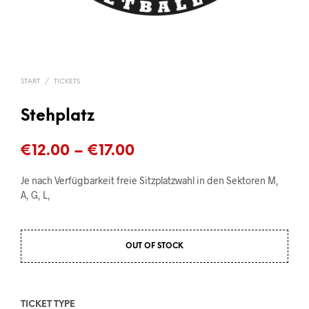
START
/
TICKETS
Stehplatz
Preisspanne:
€
12.00
–
€
17.00
€12.00
Je nach Verfügbarkeit freie Sitzplatzwahl in den Sektoren M,
bis
A, G, L,
€17.00
OUT OF STOCK
TICKET TYPE