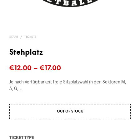
START
/
TICKETS
Stehplatz
Preisspanne:
€
12.00
–
€
17.00
€12.00
Je nach Verfügbarkeit freie Sitzplatzwahl in den Sektoren M,
bis
A, G, L,
€17.00
OUT OF STOCK
TICKET TYPE