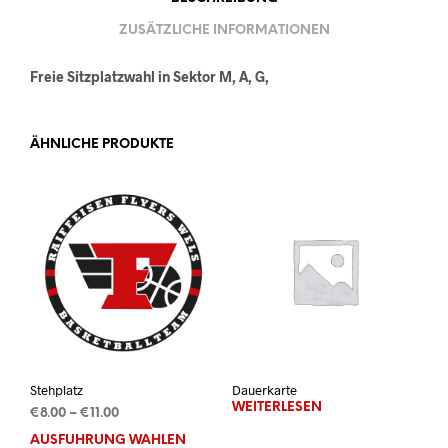
ZUSÄTZLICHE INFORMATIONEN
Freie Sitzplatzwahl in Sektor M, A, G,
ÄHNLICHE PRODUKTE
Stehplatz
Dauerkarte
WEITERLESEN
Preisspanne:
€
8.00
–
€
11.00
€8.00
AUSFÜHRUNG WÄHLEN
Dieses