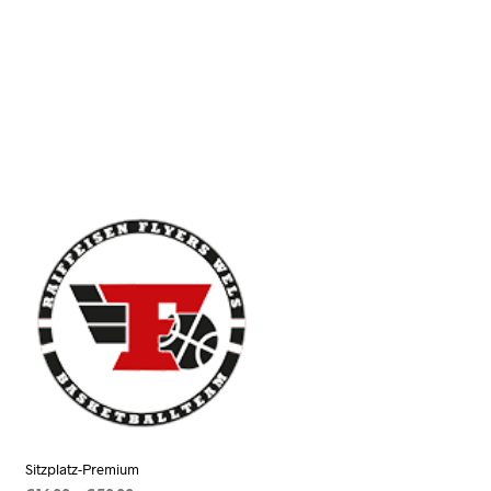
N
K
O
R
B
.
Sitzplatz-Premium