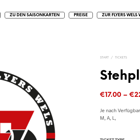
ZU DEN SAISONKARTEN
PREISE
ZUR FLYERS WELS 
START
/
TICKETS
Stehpl
€
17.00
–
€
2
Je nach Verfügbar
M, A, L,