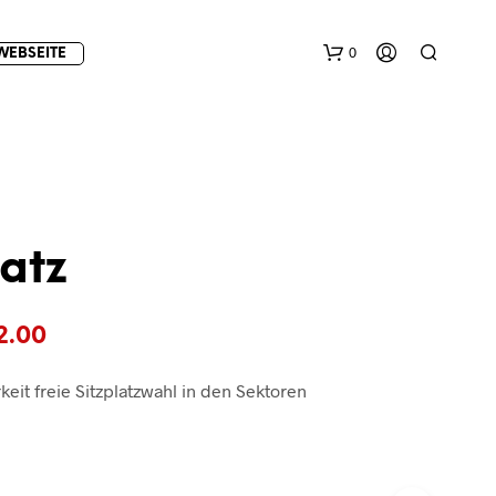
0
WEBSEITE
atz
E
Preisspanne:
2.00
S
B
€17.00
E
keit freie Sitzplatzwahl in den Sektoren
F
bis
I
€22.00
N
D
E