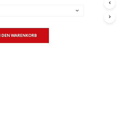
N
S
I
C
H
K
N DEN WARENKORB
E
I
N
E
P
R
O
D
U
K
T
E
I
M
W
A
R
E