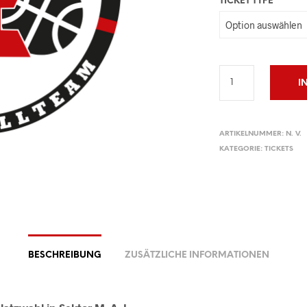
TICKET TYPE
I
ARTIKELNUMMER:
N. V.
KATEGORIE:
TICKETS
BESCHREIBUNG
ZUSÄTZLICHE INFORMATIONEN