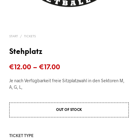
START
/
TICKETS
Stehplatz
Preisspanne:
€
12.00
–
€
17.00
€12.00
Je nach Verfügbarkeit freie Sitzplatzwahl in den Sektoren M,
bis
A, G, L,
€17.00
OUT OF STOCK
TICKET TYPE