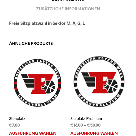
ZUSÄTZLICHE INFORMATIONEN
Freie Sitzplatzwahl in Sektor M, A, G, L
ÄHNLICHE PRODUKTE
Stehplatz
Sitzplatz-Premium
Preisspanne:
€
7.00
€
16.00
–
€
50.00
€16.00
AUSFÜHRUNG WÄHLEN
Dieses
AUSFÜHRUNG WÄHLEN
Dies