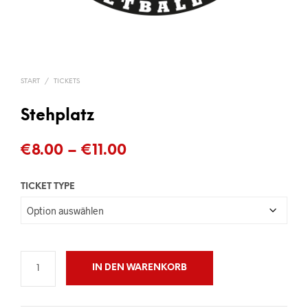
START
/
TICKETS
Stehplatz
Preisspanne:
€
8.00
–
€
11.00
€8.00
TICKET TYPE
bis
€11.00
IN DEN WARENKORB