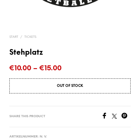
START
/
TICKETS
Stehplatz
Preisspanne:
€
10.00
–
€
15.00
€10.00
OUT OF STOCK
bis
€15.00
SHARE THIS PRODUCT
ARTIKELNUMMER:
N. V.