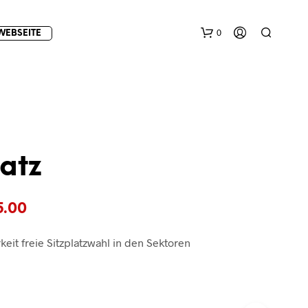
0
WEBSEITE
atz
E
Preisspanne:
5.00
S
B
€10.00
E
keit freie Sitzplatzwahl in den Sektoren
F
bis
I
€15.00
N
D
E