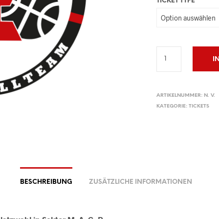
TICKET TYPE
I
ARTIKELNUMMER:
N. V.
KATEGORIE:
TICKETS
BESCHREIBUNG
ZUSÄTZLICHE INFORMATIONEN