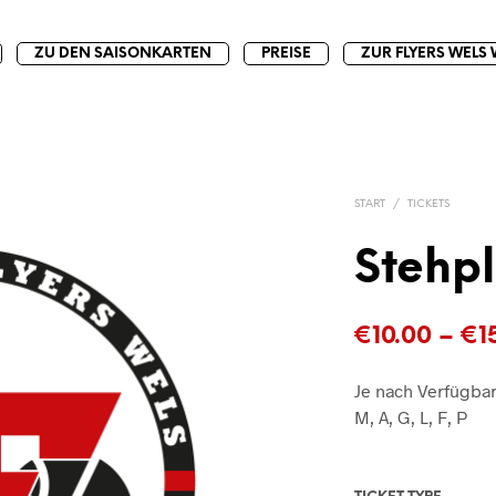
ZU DEN SAISONKARTEN
PREISE
ZUR FLYERS WELS 
START
/
TICKETS
Stehpl
€
10.00
–
€
1
Je nach Verfügbar
M, A, G, L, F, P