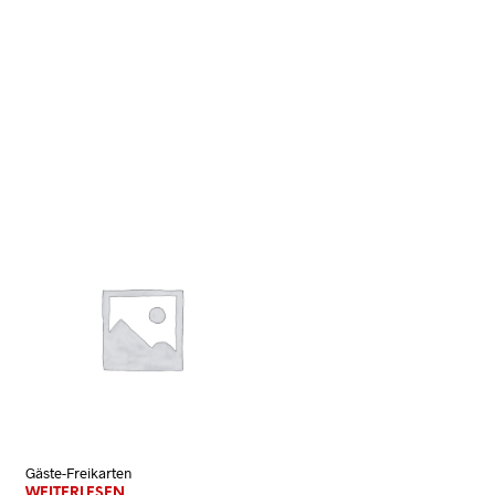
N
K
O
R
B
.
Gäste-Freikarten
WEITERLESEN