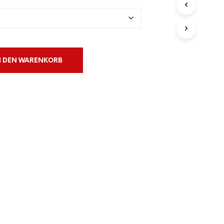
N
S
I
C
H
K
N DEN WARENKORB
E
I
N
E
P
R
O
D
U
K
T
E
I
M
W
A
R
E