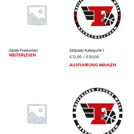
Gäste-Freikarten
Sitzplatz-Kategorie 1
WEITERLESEN
Preisspanne:
€
12.00
–
€
50.00
€12.00
AUSFÜHRUNG WÄHLEN
Dies
bis
Prod
€50.00
weis
mehr
Vari
auf.
Die
Opti
kön
auf
der