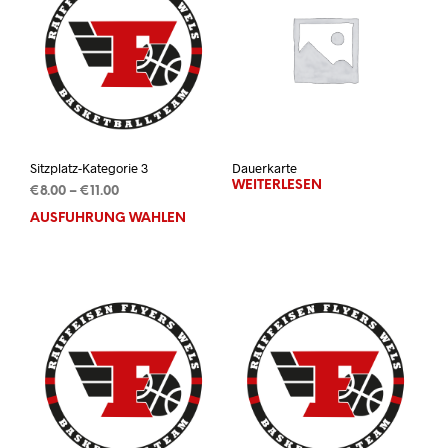
Sitzplatz-Kategorie 3
Dauerkarte
WEITERLESEN
Preisspanne:
€
8.00
–
€
11.00
€8.00
AUSFÜHRUNG WÄHLEN
Dieses
bis
Produkt
€11.00
weist
mehrere
Varianten
auf.
Die
Optionen
können
auf
der