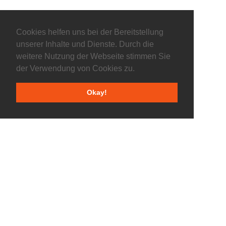
Cookies helfen uns bei der Bereitstellung
unserer Inhalte und Dienste. Durch die
weitere Nutzung der Webseite stimmen Sie
der Verwendung von Cookies zu.
Okay!
©2025 Flyers Basketball GmbH - All Rights Reserved |
Impressum
|
Datenschutz
| powered by
FreshCOM Digital Solutions