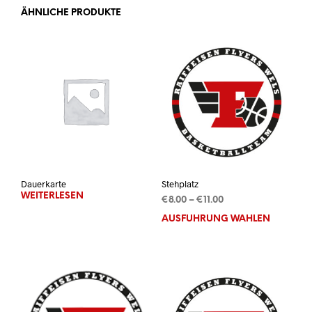
ÄHNLICHE PRODUKTE
Dauerkarte
Stehplatz
WEITERLESEN
Preisspanne:
€
8.00
–
€
11.00
€8.00
AUSFÜHRUNG WÄHLEN
Dies
bis
Prod
€11.00
weis
mehr
Vari
auf.
Die