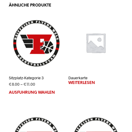
ÄHNLICHE PRODUKTE
Sitzplatz-Kategorie 3
Dauerkarte
WEITERLESEN
Preisspanne:
€
8.00
–
€
11.00
€8.00
AUSFÜHRUNG WÄHLEN
Dieses
bis
Produkt
€11.00
weist
mehrere
Varianten
auf.
Die