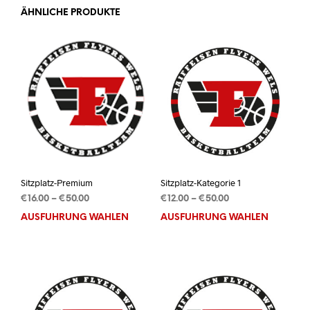
ÄHNLICHE PRODUKTE
Sitzplatz-Premium
Sitzplatz-Kategorie 1
Preisspanne:
Preisspanne:
€
16.00
–
€
50.00
€
12.00
–
€
50.00
€16.00
€12.00
AUSFÜHRUNG WÄHLEN
Dieses
AUSFÜHRUNG WÄHLEN
Dies
bis
bis
Produkt
Prod
€50.00
€50.00
weist
weis
mehrere
mehr
Varianten
Vari
auf.
auf.
Die
Die