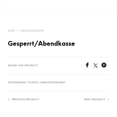
START
/
UNKATEGORISIERT
Gesperrt/Abendkasse
SHARE THIS PRODUCT
KATEGORIEN:
TICKETS
,
UNKATEGORISIERT
PREVIOUS PRODUCT
NEXT PRODUCT