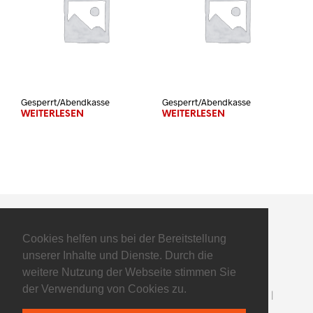
Gesperrt/Abendkasse
Gesperrt/Abendkasse
WEITERLESEN
WEITERLESEN
Cookies helfen uns bei der Bereitstellung
unserer Inhalte und Dienste. Durch die
weitere Nutzung der Webseite stimmen Sie
der Verwendung von Cookies zu.
©2025 Flyers Basketball GmbH - All Rights Reserved |
Impressum
|
Datenschutz
| powered by