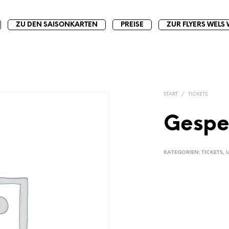
ZU DEN SAISONKARTEN
PREISE
ZUR FLYERS WELS 
START
/
TICKETS
Gespe
KATEGORIEN:
TICKETS
,