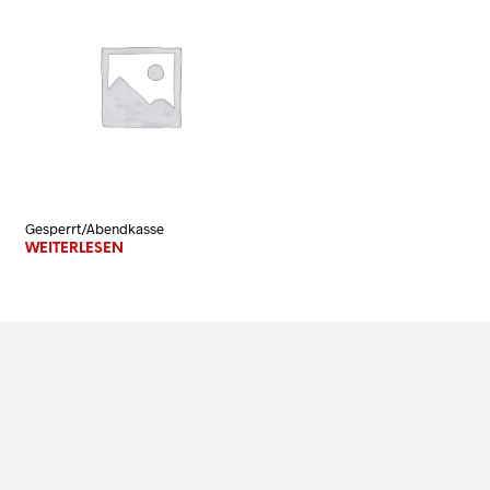
N
K
O
R
B
.
Gesperrt/Abendkasse
WEITERLESEN