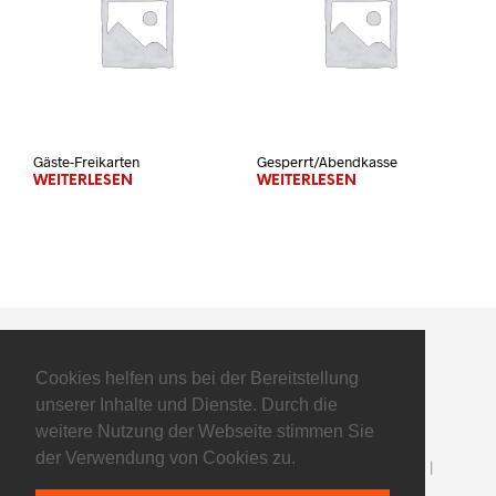
Gäste-Freikarten
Gesperrt/Abendkasse
WEITERLESEN
WEITERLESEN
Cookies helfen uns bei der Bereitstellung
unserer Inhalte und Dienste. Durch die
weitere Nutzung der Webseite stimmen Sie
der Verwendung von Cookies zu.
©2025 Flyers Basketball GmbH - All Rights Reserved |
Impressum
|
Datenschutz
| powered by