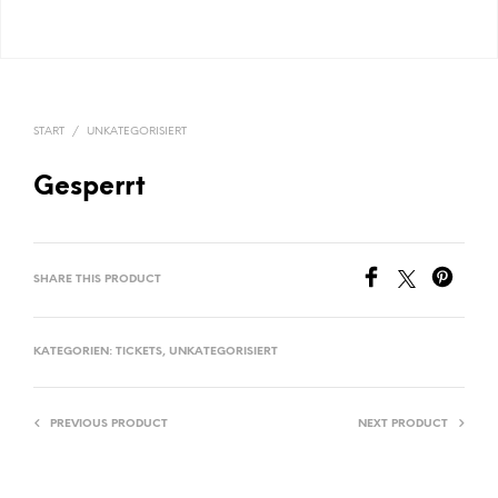
START
/
UNKATEGORISIERT
Gesperrt
SHARE THIS PRODUCT
KATEGORIEN:
TICKETS
,
UNKATEGORISIERT
PREVIOUS PRODUCT
NEXT PRODUCT