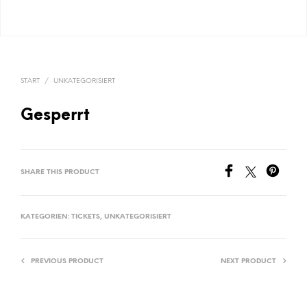
START
/
UNKATEGORISIERT
Gesperrt
SHARE THIS PRODUCT
KATEGORIEN:
TICKETS
,
UNKATEGORISIERT
PREVIOUS PRODUCT
NEXT PRODUCT