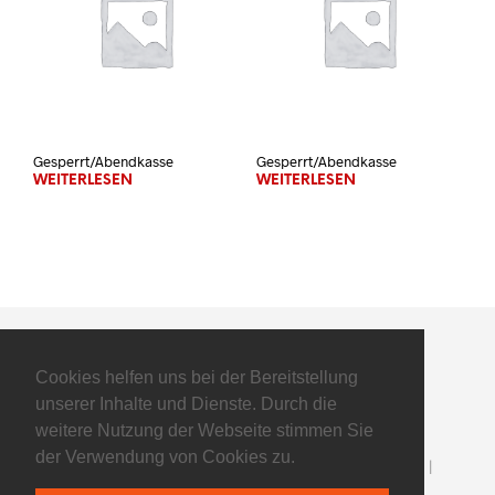
Gesperrt/Abendkasse
Gesperrt/Abendkasse
WEITERLESEN
WEITERLESEN
Cookies helfen uns bei der Bereitstellung
unserer Inhalte und Dienste. Durch die
weitere Nutzung der Webseite stimmen Sie
der Verwendung von Cookies zu.
©2025 Flyers Basketball GmbH - All Rights Reserved |
Impressum
|
Datenschutz
| powered by