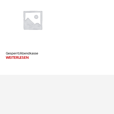
N
K
O
R
B
.
Gesperrt/Abendkasse
WEITERLESEN