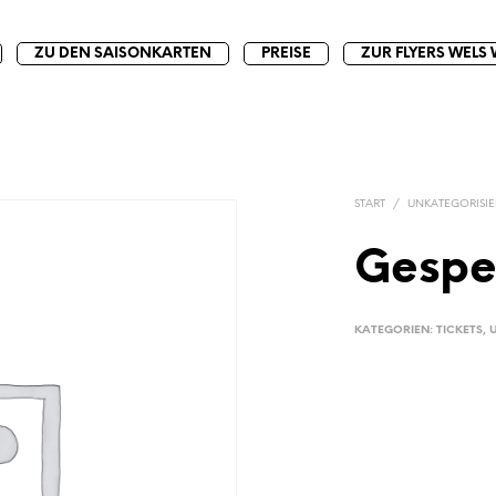
ZU DEN SAISONKARTEN
PREISE
ZUR FLYERS WELS 
START
/
UNKATEGORISIE
Gespe
KATEGORIEN:
TICKETS
,