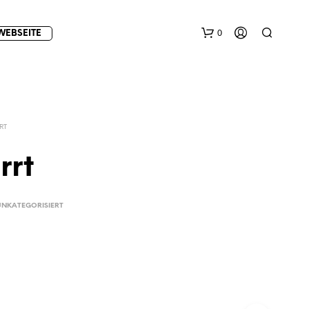
0
WEBSEITE
RT
rrt
E
UNKATEGORISIERT
S
B
E
F
I
N
D
E