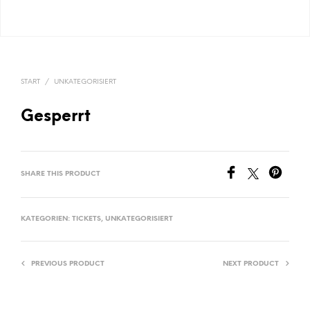
START
/
UNKATEGORISIERT
Gesperrt
SHARE THIS PRODUCT
KATEGORIEN:
TICKETS
,
UNKATEGORISIERT
PREVIOUS PRODUCT
NEXT PRODUCT