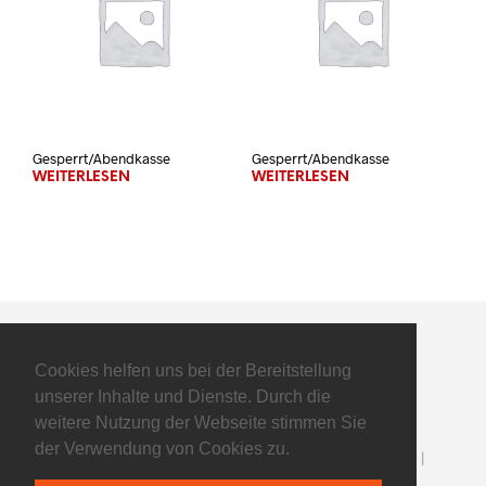
Gesperrt/Abendkasse
Gesperrt/Abendkasse
WEITERLESEN
WEITERLESEN
Cookies helfen uns bei der Bereitstellung
unserer Inhalte und Dienste. Durch die
weitere Nutzung der Webseite stimmen Sie
der Verwendung von Cookies zu.
©2025 Flyers Basketball GmbH - All Rights Reserved |
Impressum
|
Datenschutz
| powered by