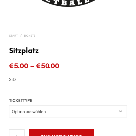
START
/
TICKETS
Sitzplatz
Preisspanne:
€
5.00
–
€
50.00
€5.00
Sitz
bis
€50.00
TICKETTYPE