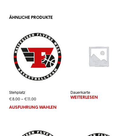
ÄHNLICHE PRODUKTE
Stehplatz
Dauerkarte
WEITERLESEN
Preisspanne:
€
8.00
–
€
11.00
€8.00
AUSFÜHRUNG WÄHLEN
Dieses
bis
Produkt
€11.00
weist
mehrere
Varianten